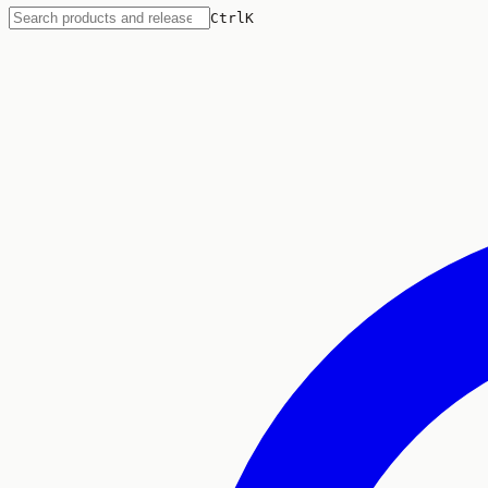
Ctrl
K