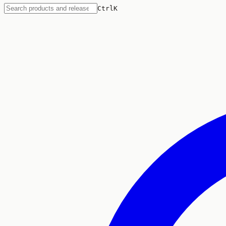
Ctrl
K