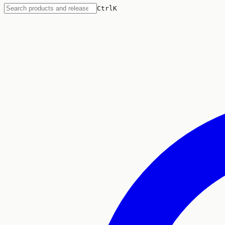
Ctrl
K