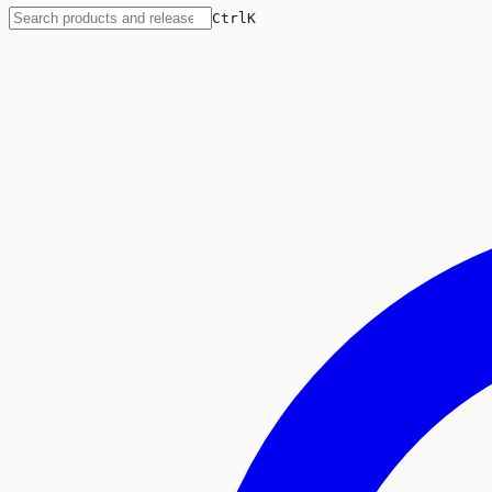
Ctrl
K