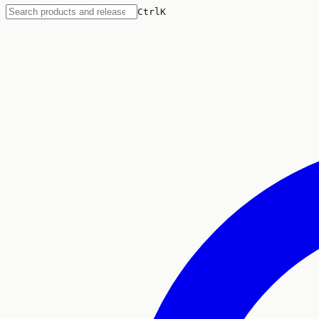
Ctrl
K