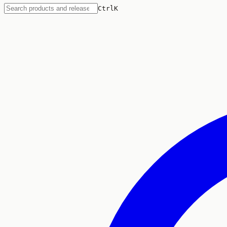
Ctrl
K