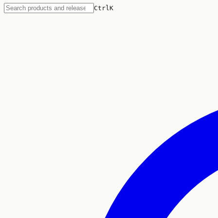
Ctrl
K