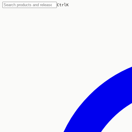
Ctrl
K