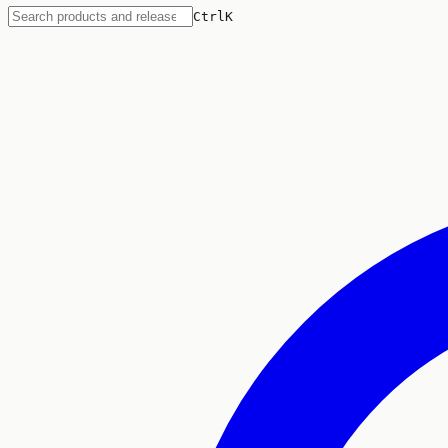
Ctrl
K