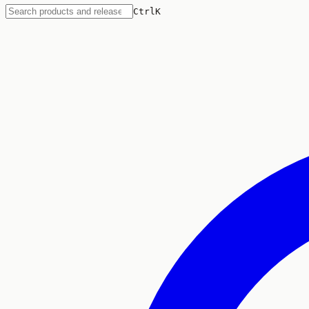
Ctrl
K