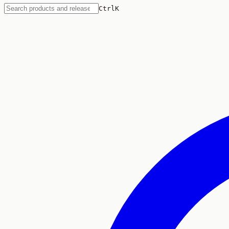
Ctrl
K