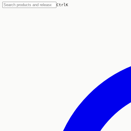
Ctrl
K