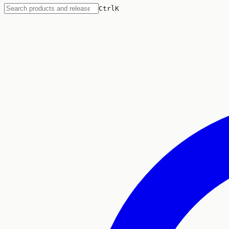
Ctrl
K