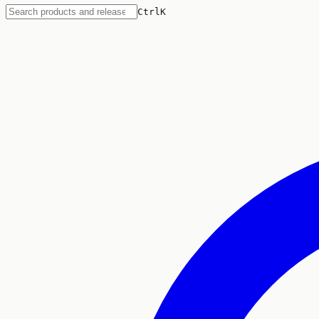
Ctrl
K