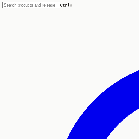
Ctrl
K