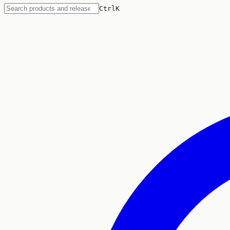
Ctrl
K