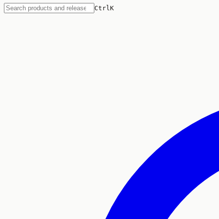
Ctrl
K