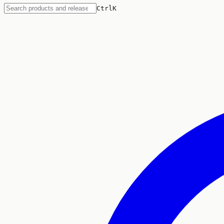
Ctrl
K