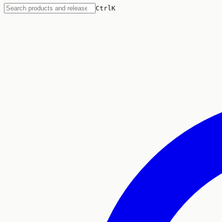
Ctrl
K