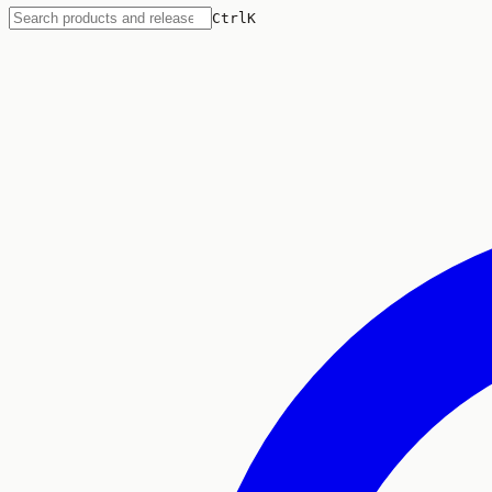
Ctrl
K