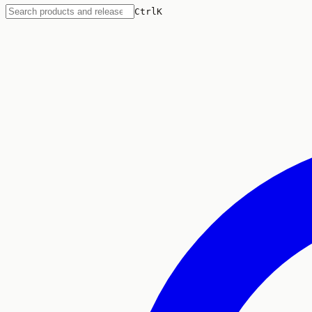
Ctrl
K